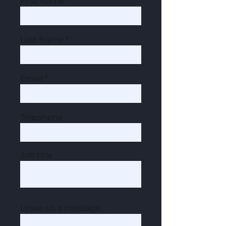
First Name
Last Name
Email
Telephone
Job title
Leave us a message...