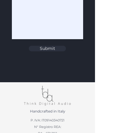
Submit
Handcrafted in Italy
P. IVA: IT09140340721
N° Registro REA: